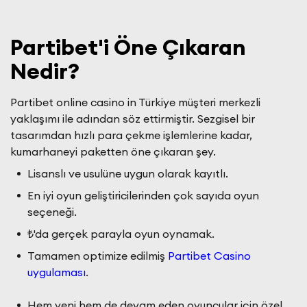
Partibet'i Öne Çıkaran
Nedir?
Partibet online casino in Türkiye müşteri merkezli
yaklaşımı ile adından söz ettirmiştir. Sezgisel bir
tasarımdan hızlı para çekme işlemlerine kadar,
kumarhaneyi paketten öne çıkaran şey.
Lisanslı ve usulüne uygun olarak kayıtlı.
En iyi oyun geliştiricilerinden çok sayıda oyun
seçeneği.
₺'da gerçek parayla oyun oynamak.
Tamamen optimize edilmiş
Partibet Casino
uygulaması
.
Hem yeni hem de devam eden oyuncular için özel