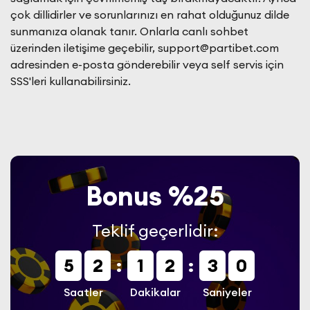
çok dillidirler ve sorunlarınızı en rahat olduğunuz dilde
sunmanıza olanak tanır. Onlarla canlı sohbet
üzerinden iletişime geçebilir,
support@partibet.com
adresinden e-posta gönderebilir veya self servis için
SSS'leri kullanabilirsiniz.
Bonus %25
Teklif geçerlidir:
5
2
1
2
2
9
Saatler
Dakikalar
Saniyeler