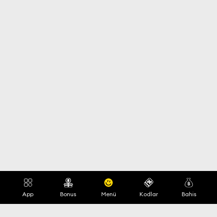
App
Bonus
Menü
Kodlar
Bahis