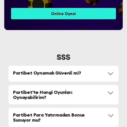
Online Oyna!
SSS
Partibet Oynamak Güvenli mi?
Evet, Partibet online casino siteleri son
derece güvenlidir ve casino bunu garanti
Partibet'te Hangi Oyunları
Oynayabilirim?
altına almak için bir dizi güvenlik önlemi alır.
Bunlara SSL şifrelemesi ve iki faktörlü kimlik
Casino, popüler oyunların Starburst ve
doğrulama dahildir.
Sweet Bonanza gibi slotlar, poker ve rulet
Partibet Para Yatırmadan Bonus
Sunuyor mu?
gibi masa oyunları ve canlı dağıtıcı