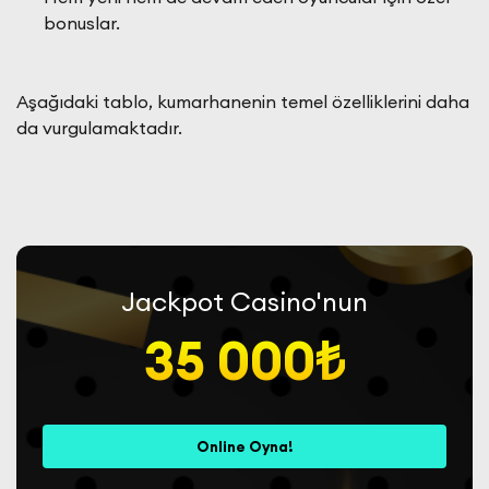
bonuslar.
Aşağıdaki tablo, kumarhanenin temel özelliklerini daha
da vurgulamaktadır.
Jackpot Casino'nun
35 000₺
Online Oyna!