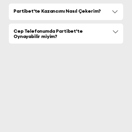
oyunlarının çeşitli çeşitleri olduğu etkileyici
Ara sıra, evet. Promosyonlar sayfasına göz
bir oyun koleksiyonuna sahiptir.
kulak olun, ne zaman müsait olursa
Partibet'te Kazancımı Nasıl Çekerim?
yararlanın.
Kasiyer bölümünü ziyaret edin, mevcut
olanlardan tercih ettiğiniz para çekme
Cep Telefonumda Partibet'te
Oynayabilir miyim?
yöntemini seçin
Partibet Casino ödemeleri
yöntemler, tutarı girin ve ₺'da paranızı almak
Hem Android hem de iOS cihazlarda mobil
için istemleri izleyin.
tarayıcınızı veya uygulamanızı kullanarak
Partibet Casino'da oynayabilirsiniz. Web
sürümü aynı zamanda mobil cihazlar için
optimize edilmiş olup size kusursuz bir
deneyim sunar.