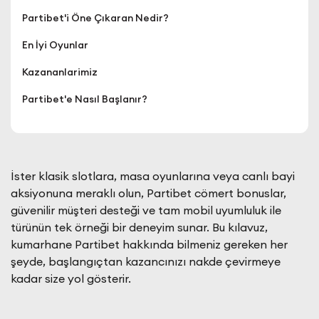
Partibet'i Öne Çıkaran Nedir?
En İyi Oyunlar
Kazananlarimiz
Partibet'e Nasıl Başlanır?
Partibet Casino'da En İyi Oyunlar
Partibet Online Casino'da Promosyonlar ve Bonuslar
İster klasik slotlara, masa oyunlarına veya canlı bayi
Partibet'in Güvenliği ve Meşruiyeti
aksiyonuna meraklı olun, Partibet cömert bonuslar,
Mobil Cihazlarda Partibet
güvenilir müşteri desteği ve tam mobil uyumluluk ile
türünün tek örneği bir deneyim sunar. Bu kılavuz,
Partibet Online Casino'da Ödeme Yöntemleri
kumarhane Partibet hakkında bilmeniz gereken her
şeyde, başlangıçtan kazancınızı nakde çevirmeye
Partibet'te Müşteri Desteği
kadar size yol gösterir.