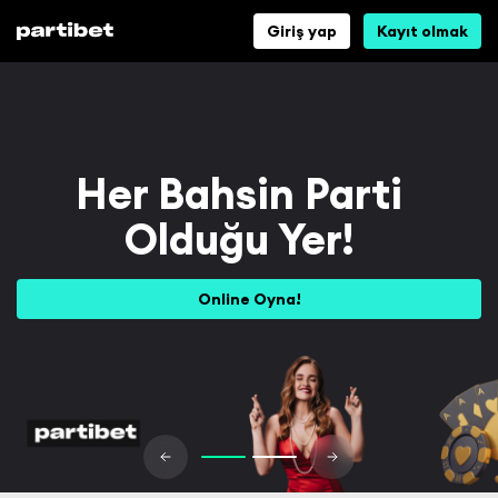
Giriş yap
Kayıt olmak
Her Bahsin Parti
Olduğu Yer!
Online Oyna!