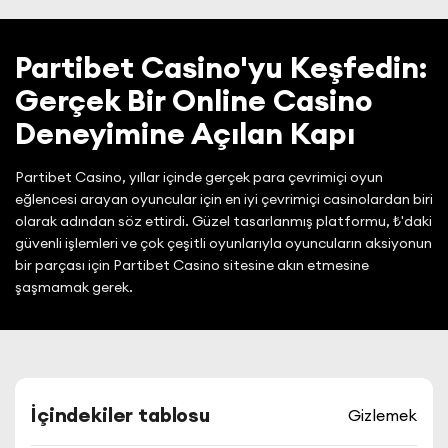
Partibet Casino'yu Keşfedin:
Gerçek Bir Online Casino
Deneyimine Açılan Kapı
Partibet Casino, yıllar içinde gerçek para çevrimiçi oyun
eğlencesi arayan oyuncular için en iyi çevrimiçi casinolardan biri
olarak adından söz ettirdi. Güzel tasarlanmış platformu, ₺'daki
güvenli işlemleri ve çok çeşitli oyunlarıyla oyuncuların aksiyonun
bir parçası için Partibet Casino sitesine akın etmesine
şaşmamak gerek.
İçindekiler tablosu
Gizlemek