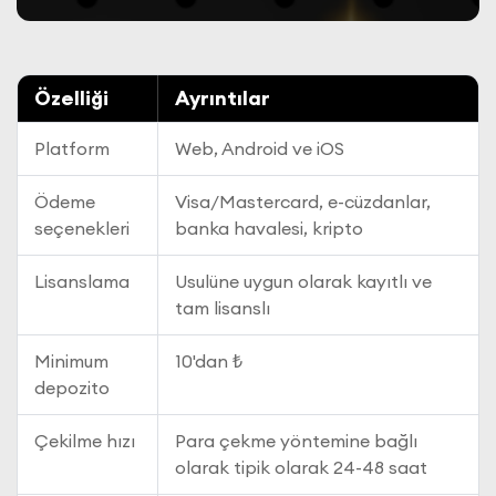
Özelliği
Ayrıntılar
Platform
Web, Android ve iOS
Ödeme
Visa/Mastercard, e-cüzdanlar,
seçenekleri
banka havalesi, kripto
Lisanslama
Usulüne uygun olarak kayıtlı ve
tam lisanslı
Minimum
10'dan ₺
depozito
Çekilme hızı
Para çekme yöntemine bağlı
olarak tipik olarak 24-48 saat