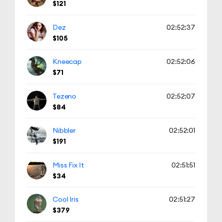
$121
Dez
02:52:37
$105
Kneecap
02:52:06
$71
Tezeno
02:52:07
$84
Nibbler
02:52:01
$191
Miss Fix It
02:51:51
$34
Cool Iris
02:51:27
$379