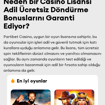
Neden bir Casino Lisansı
Adil Ücretsiz Döndürme
Bonuslarını Garanti
Ediyor?
Partibet Casino, uygun bir oyun lisansına sahiptir, bu
da oyuncular için işleri adil ve güvenli tutmak için katı
kurallara uyduğu anlamına gelir. Bu lisans, tüm ücretsiz
spin tekliflerinin dürüst olmasını ve yanıltıcı olmamasını
sağlar. Bu aynı zamanda oyunların test edildiği ve
oyuncuların kazanmak için adil bir fırsata sahip olduğu
anlamına da gelir.
En iyi oyunlar