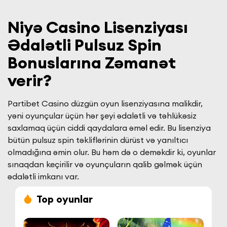
Niyə Casino Lisenziyası
Ədalətli Pulsuz Spin
Bonuslarına Zəmanət
verir?
Partibet Casino düzgün oyun lisenziyasına malikdir,
yəni oyunçular üçün hər şeyi ədalətli və təhlükəsiz
saxlamaq üçün ciddi qaydalara əməl edir. Bu lisenziya
bütün pulsuz spin təkliflərinin dürüst və yanıltıcı
olmadığına əmin olur. Bu həm də o deməkdir ki, oyunlar
sınaqdan keçirilir və oyunçuların qalib gəlmək üçün
ədalətli imkanı var.
Top oyunlar