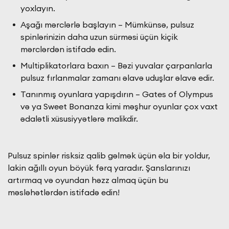
yoxlayın.
Aşağı mərclərlə başlayın – Mümkünsə, pulsuz
spinlərinizin daha uzun sürməsi üçün kiçik
mərclərdən istifadə edin.
Multiplikatorlara baxın – Bəzi yuvalar çarpanlarla
pulsuz fırlanmalar zamanı əlavə uduşlar əlavə edir.
Tanınmış oyunlara yapışdırın – Gates of Olympus
və ya Sweet Bonanza kimi məşhur oyunlar çox vaxt
ədalətli xüsusiyyətlərə malikdir.
Pulsuz spinlər risksiz qalib gəlmək üçün əla bir yoldur,
lakin ağıllı oyun böyük fərq yaradır. Şanslarınızı
artırmaq və oyundan həzz almaq üçün bu
məsləhətlərdən istifadə edin!