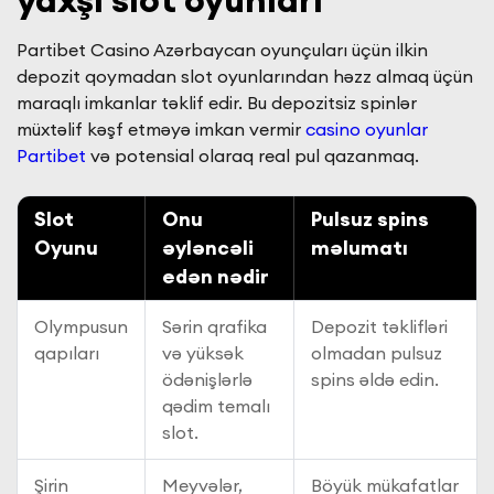
Partibet Casino Azərbaycan oyunçuları üçün ilkin
depozit qoymadan slot oyunlarından həzz almaq üçün
maraqlı imkanlar təklif edir. Bu depozitsiz spinlər
müxtəlif kəşf etməyə imkan vermir
casino oyunlar
Partibet
və potensial olaraq real pul qazanmaq.
Slot
Onu
Pulsuz spins
Oyunu
əyləncəli
məlumatı
edən nədir
Olympusun
Sərin qrafika
Depozit təklifləri
qapıları
və yüksək
olmadan pulsuz
ödənişlərlə
spins əldə edin.
qədim temalı
slot.
Şirin
Meyvələr,
Böyük mükafatlar