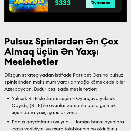
$333
Oynamaq
Pulsuz Spinlərdən Ən Çox
Almaq üçün Ən Yaxşı
Məsləhətlər
Düzgün strategiyadan istifadə Partibet Casino pulsuz
spinlərindən maksimum yararlanmağa kömək edə bilər
Azərbaycan. Budur bəzi sadə məsləhətlər:
Yüksək RTP slotlarını seçin – Oyunçuya yüksək
Qayıdış (RTP) ilə oyunlar zamanla qalib gəlmək
üçün daha yaxşı şanslar verir.
Bonus qaydalarını oxuyun – Həmişə hansı oyunlara
icazə verildiyini və mərc tələblərinin nə olduğunu