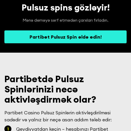
Pulsuz spins gözləyir!
Mənə deməyə sərf etmədən çarxları fırladın.
Partibet Pulsuz Spin əldə edin!
Partibetdə Pulsuz
Spinlərinizi necə
aktivləşdirmək olar?
Partibet Casino Pulsuz Spinlərin aktivləşdirilməsi
sadədir və yalnız bir neçə asan addım tələb edir:
Qeydiyyatdan keçin – hesabınızı Partibet