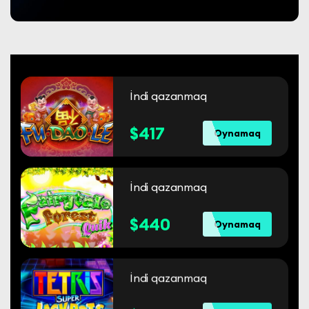
İndi qazanmaq
$417
Oynamaq
İndi qazanmaq
$440
Oynamaq
İndi qazanmaq